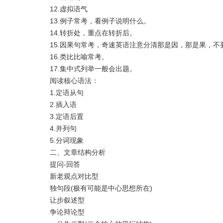
12.虚拟语气
13.例子常考，看例子说明什么。
14.转折处，重点在转折后。
15.因果句常考，奇速英语注意分清那是因，那是果，不
16.类比比喻常考。
17.集中式列举一般会出题。
阅读核心语法：
1.定语从句
2.插入语
3.定语后置
4.并列句
5.分词现象
二、文章结构分析
提问-回答
新老观点对比型
独句段(极有可能是中心思想所在)
让步叙述型
争论辩论型