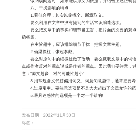
做阅读问题时，如果能以原文为依据，并结合上述正确答
八、干扰选项的特点
1.看似合理，其实以偏概全、断章取义。
要么利用在文章中没有提到的生活常识编造选项。
要么把文章中的事实和细节当主旨，把片面的次要的观点
确答案。
在主旨题中，应该排除细节干扰，把握文章主题。
2.偷梁换柱，张冠李戴。
要么对原句中的细微处做了改动，要么截取文章中的词语
点或作者反对的观点说成是作者的观点。因此我们要注意，
意：“原文越多，对的可能性越小”!
3.用常规含义代替偏用词义。词意句意题中，通常把要考
4.过度引申。要注意选项是不是大大超出了文章允许的范
5.最具迷惑性的选项是一半对一半错的!
发布日期：2022年11月30日
标签：