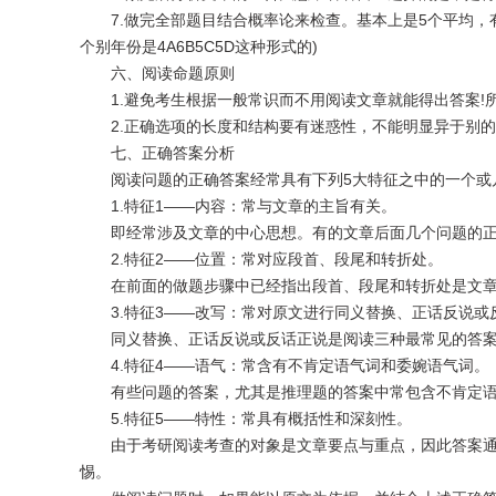
7.做完全部题目结合概率论来检查。基本上是5个平均，有时会
个别年份是4A6B5C5D这种形式的)
六、阅读命题原则
1.避免考生根据一般常识而不用阅读文章就能得出答案!所
2.正确选项的长度和结构要有迷惑性，不能明显异于别的
七、正确答案分析
阅读问题的正确答案经常具有下列5大特征之中的一个或
1.特征1——内容：常与文章的主旨有关。
即经常涉及文章的中心思想。有的文章后面几个问题的正
2.特征2——位置：常对应段首、段尾和转折处。
在前面的做题步骤中已经指出段首、段尾和转折处是文章
3.特征3——改写：常对原文进行同义替换、正话反说或
同义替换、正话反说或反话正说是阅读三种最常见的答案
4.特征4——语气：常含有不肯定语气词和委婉语气词。
有些问题的答案，尤其是推理题的答案中常包含不肯定语气
5.特征5——特性：常具有概括性和深刻性。
由于考研阅读考查的对象是文章要点与重点，因此答案通
惕。