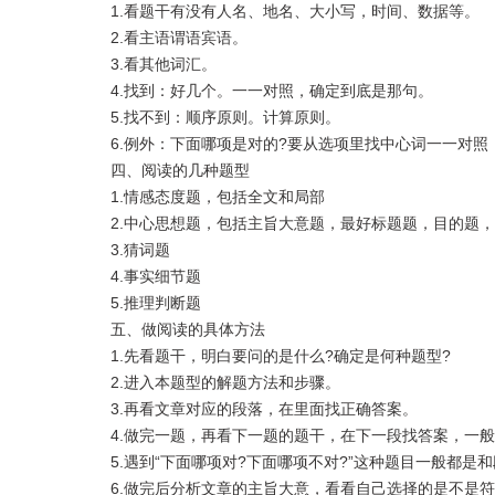
1.看题干有没有人名、地名、大小写，时间、数据等。
2.看主语谓语宾语。
3.看其他词汇。
4.找到：好几个。一一对照，确定到底是那句。
5.找不到：顺序原则。计算原则。
6.例外：下面哪项是对的?要从选项里找中心词一一对照
四、阅读的几种题型
1.情感态度题，包括全文和局部
2.中心思想题，包括主旨大意题，最好标题题，目的题，
3.猜词题
4.事实细节题
5.推理判断题
五、做阅读的具体方法
1.先看题干，明白要问的是什么?确定是何种题型?
2.进入本题型的解题方法和步骤。
3.再看文章对应的段落，在里面找正确答案。
4.做完一题，再看下一题的题干，在下一段找答案，一般
5.遇到“下面哪项对?下面哪项不对?”这种题目一般都是和
6.做完后分析文章的主旨大意，看看自己选择的是不是符