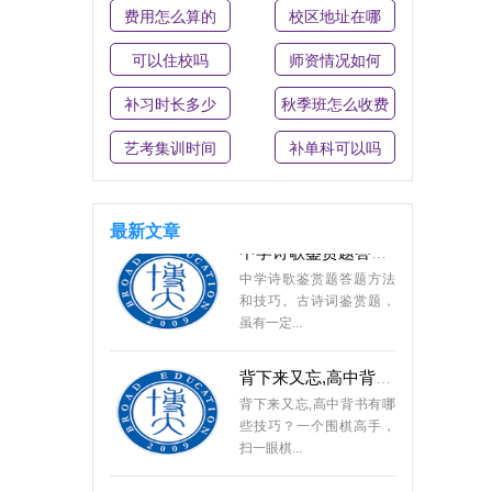
高三生如何调整心态, 快速
费用怎么算的
校区地址在哪
提高成绩？有人说，考前
紧张啊，...
可以住校吗
师资情况如何
高中化学方程式如何记忆
补习时长多少
秋季班怎么收费
高中化学方程式如何记忆
艺考集训时间
背诵。 高中化学方程式种
补单科可以吗
类繁多，...
中学诗歌鉴赏题答题方法
最新文章
中学诗歌鉴赏题答题方法
和技巧。古诗词鉴赏题，
虽有一定...
背下来又忘,高中背书有哪
背下来又忘,高中背书有哪
些技巧？一个围棋高手，
扫一眼棋...
经常熬夜的高中学生应该