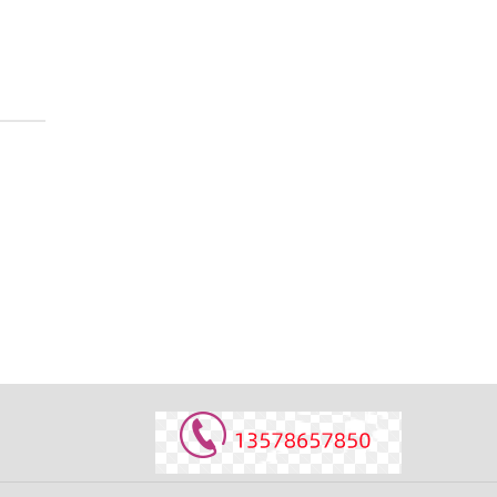
高中生物对照实验知识点
高中生物对照实验知识点
归纳 1．对照原则 生物实
验设计最...
吉林长春考生考吉大最低
吉林长春考生考吉大最低
要多少分？ 咱都知道，长
春是一个...
高中化学物质的鉴别方法
高中化学物质的鉴别方法
常见思路 1．物理方法 观
察法 主要...
高中历史易错知识点总汇
高中历史易错知识点总汇
1.分封制和宗法制 【错
因】 对两者...