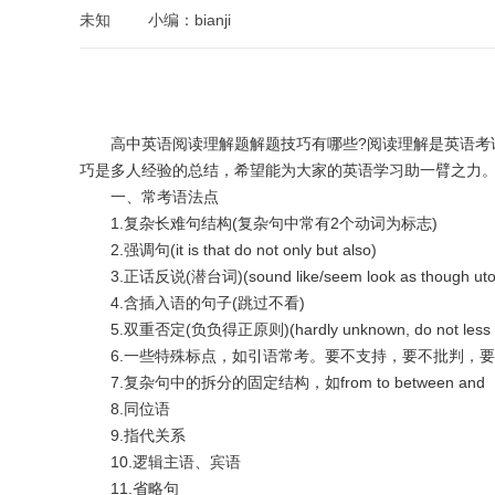
未知
小编：bianji
高中英语阅读理解题解题技巧有哪些?阅读理解是英语考试
巧是多人经验的总结，希望能为大家的英语学习助一臂之力
一、常考语法点
1.复杂长难句结构(复杂句中常有2个动词为标志)
2.强调句(it is that do not only but also)
3.正话反说(潜台词)(sound like/seem look as though uto
4.含插入语的句子(跳过不看)
5.双重否定(负负得正原则)(hardly unknown, do not less , not
6.一些特殊标点，如引语常考。要不支持，要不批判，要
7.复杂句中的拆分的固定结构，如from to between and
8.同位语
9.指代关系
10.逻辑主语、宾语
11.省略句