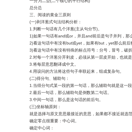
一分为二型(二个核心的平行结构)
总分总
三、阅读的黄金三原则
(一)剥洋葱式句法结构分析：
1.判断一句话有几个洋葱(主从句分节)。
1)如果一句话有and或or，并且and前后是句子并列，
2)看这句话中有没有but或yet，如果有but，yet那么
3)看这句话中有没有特殊的标点符号：分号，冒号，破折
2.对每一个洋葱分开剥皮，必须从第一层皮开始，也就是
3.将每层意思翻译成中文。
4.用设问的方法将这些句子串联起来，组成复杂句。
(二)得分句、辅助句：
1.当得分句式某一段的第一句话，那么辅助句就是这一段
2.最后一句话，那么辅助句是倒数第二句话。
3.中间一句话，那么是这句话的前后句。
(三)坐标轴原则：
就是选择与原文意思最接近的意思，如果都不接近就选范
确定零点很重要：中心词。
确定中心词：