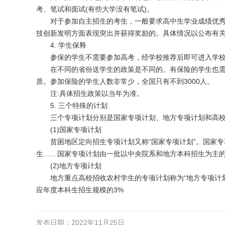
考、笔试和面试(有些大学没有笔试)。
对于参加自主招生的考生，一般要求高中生学业成绩优秀
技创新发明方面表现突出并获得奖励的。具体情况以公布有
4. 学生保释
参保的学生不需要参加高考，经学校推荐后即可进入学
在不同的省份送学生的政策是不同的。有保险的学生也需
质。参加保险的学生人数非常少，全国只有不到3000人。
注:具体招生政策以当年为准。
5. 三个特殊的计划
三个专项计划分别是国家专项计划、地方专项计划和高校
(1)国家专项计划
贫困地区定向招生专项计划又称“国家专项计划”。国家专
生……国家专项计划由一批以中央院系和地方本科招生为主
(2)地方专项计划
地方重点高校招收农村学生的专项计划称为“地方专项计划”
应年度本科生招生规模的3%
发布日期：2022年11月25日