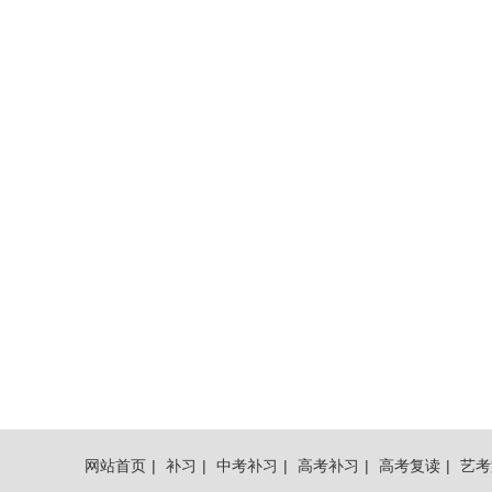
网站首页
|
补习
|
中考补习
|
高考补习
|
高考复读
|
艺考