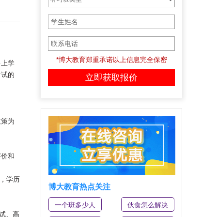
*博大教育郑重承诺以上信息完全保密
多上学
考试的
政策为
评价和
%，学历
博大教育热点关注
一个班多少人
伙食怎么解决
试、高