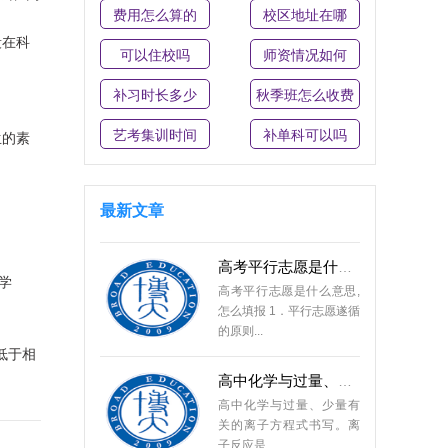
费用怎么算的
校区地址在哪
高考数学解题方法和必背
段在科
高考数学解题方法和必背
可以住校吗
师资情况如何
公式。数学是高中阶段最
重要的一...
补习时长多少
秋季班怎么收费
艺考集训时间
补单科可以吗
长春高考生复读生怎么报
生的素
长春高考生复读生怎么报
名？复读生高考报名，与
其他考生...
最新文章
高考平行志愿是什么意思
高考平行志愿是什么意思,
学
怎么填报 1．平行志愿遂循
的原则...
低于相
高中化学与过量、少量有
高中化学与过量、少量有
关的离子方程式书写。离
子反应是...