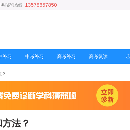
13578657850
4小时咨询热线:
中补习
中考补习
高考补习
高考复读
法？
和方法？