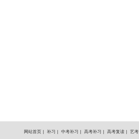
网站首页
|
补习
|
中考补习
|
高考补习
|
高考复读
|
艺考