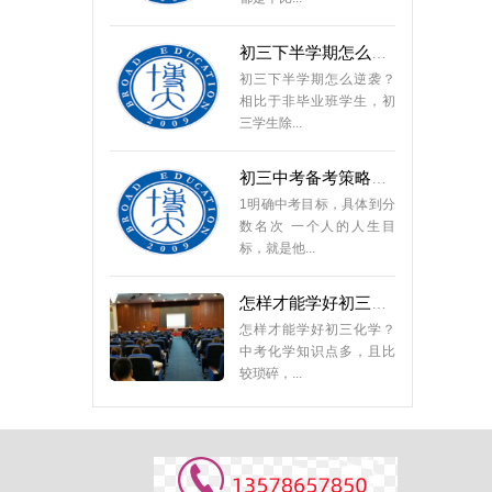
初三下半学期怎么逆袭
初三下半学期怎么逆袭？
相比于非毕业班学生，初
三学生除...
初三中考备考策略和技巧
1明确中考目标，具体到分
数名次 一个人的人生目
标，就是他...
怎样才能学好初三化学
怎样才能学好初三化学？
中考化学知识点多，且比
较琐碎，...
初三英语一对一哪个好？
初中英语一对一哪家好？
一对一辅导是否真的有
用？总的来...