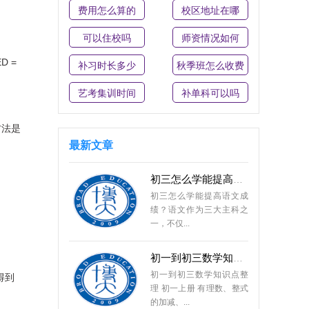
费用怎么算的
校区地址在哪
初三物理热和能知识点总
初三物理热和能知识点总
可以住校吗
师资情况如何
结 一、分子热运动 1.分子
动理论的...
 =
补习时长多少
秋季班怎么收费
初三英语怎么快速提高成
艺考集训时间
补单科可以吗
何以解忧，唯有听力 曾经
看过一篇访谈，某英语演
方法是
讲的亚军...
最新文章
初三怎么学能提高语文成
初三怎么学能提高语文成
绩？语文作为三大主科之
一，不仅...
初一到初三数学知识点整
初一到初三数学知识点整
得到
理 初一上册 有理数、整式
的加减、...