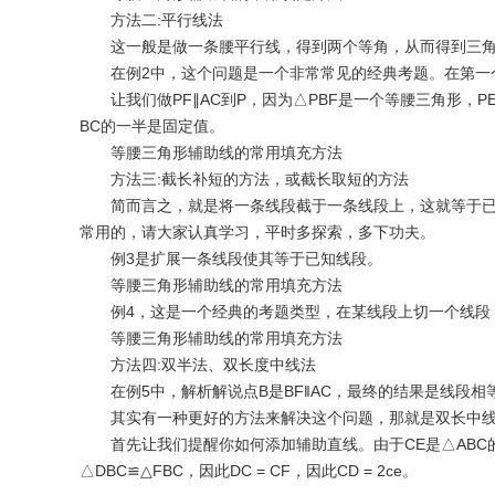
方法二:平行线法
这一般是做一条腰平行线，得到两个等角，从而得到三角
在例2中，这个问题是一个非常常见的经典考题。在第一个问
让我们做PF∥AC到P，因为△PBF是一个等腰三角形，PE⊥
BC的一半是固定值。
等腰三角形辅助线的常用填充方法
方法三:截长补短的方法，或截长取短的方法
简而言之，就是将一条线段截于一条线段上，这就等于已
常用的，请大家认真学习，平时多探索，多下功夫。
例3是扩展一条线段使其等于已知线段。
等腰三角形辅助线的常用填充方法
例4，这是一个经典的考题类型，在某线段上切一个线段，
等腰三角形辅助线的常用填充方法
方法四:双半法、双长度中线法
在例5中，解析解说点B是BF‖AC，最终的结果是线段相
其实有一种更好的方法来解决这个问题，那就是双长中
首先让我们提醒你如何添加辅助直线。由于CE是△ABC的中心
△DBC≌△FBC，因此DC = CF，因此CD = 2ce。