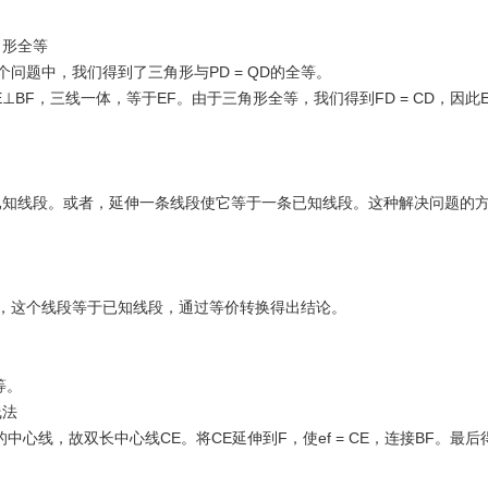
形全等
题中，我们得到了三角形与PD = QD的全等。
BF，三线一体，等于EF。由于三角形全等，我们得到FD = CD，因此ED
知线段。或者，延伸一条线段使它等于一条已知线段。这种解决问题的
这个线段等于已知线段，通过等价转换得出结论。
等。
线法
线，故双长中心线CE。将CE延伸到F，使ef = CE，连接BF。最后